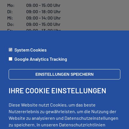
Mo:
09:00 - 15:00 Uhr
Di:
09:00 - 18:00 Uhr
Mi:
09:00 - 14:00 Uhr
Do:
09:00 - 15:00 Uhr
Fr:
09:00 - 13:00 Uhr
System Cookies
ÄMTER
Google Analytics Tracking
Mo:
09:00 - 12:00 Uhr
Di:
09:00 - 12:00 Uhr, 13:00 - 18:00 Uhr
EINSTELLUNGEN SPEICHERN
Mi:
geschlossen
Do:
09:00 - 12:00 Uhr, 13:00 - 15:00 Uhr
IHRE COOKIE EINSTELLUNGEN
Fr:
09:00 - 12:00 Uhr
zusätzliche Termine nach Vereinbarung
Diese Website nutzt Cookies, um das beste
Nutzererlebnis zu gewährleisten, um die Nutzung der
Website zu analysieren und Datenschutzeinstellungen
RECHTLICHES
zu speichern. In unseren Datenschutzrichtlinien