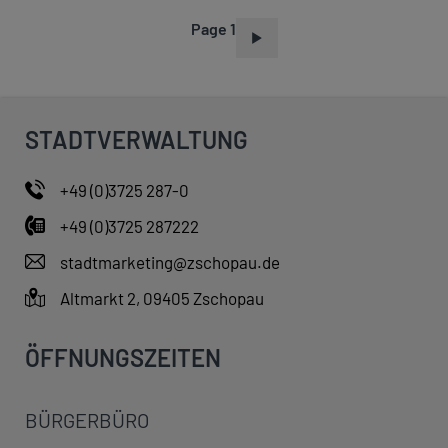
Page 1
P
A
G
I
STADTVERWALTUNG
N
A
+49 (0)3725 287-0
T
+49 (0)3725 287222
I
O
stadtmarketing@zschopau.de
N
Altmarkt 2, 09405 Zschopau
ÖFFNUNGSZEITEN
BÜRGERBÜRO