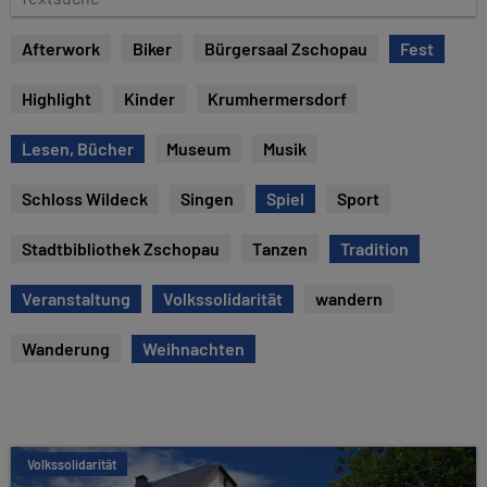
e
e
x
Afterwork
Biker
Bürgersaal Zschopau
Fest
t
s
Highlight
Kinder
Krumhermersdorf
u
c
Lesen, Bücher
Museum
Musik
h
e
Schloss Wildeck
Singen
Spiel
Sport
Stadtbibliothek Zschopau
Tanzen
Tradition
Veranstaltung
Volkssolidarität
wandern
Wanderung
Weihnachten
Volkssolidarität