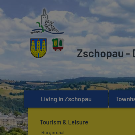
Zschopau - 
Living in Zschopau
Townhal
Tourism & Leisure
Bürgersaal