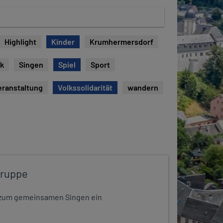
Highlight
Kinder
Krumhermersdorf
ck
Singen
Spiel
Sport
eranstaltung
Volkssolidarität
wandern
gruppe
dt zum gemeinsamen Singen ein