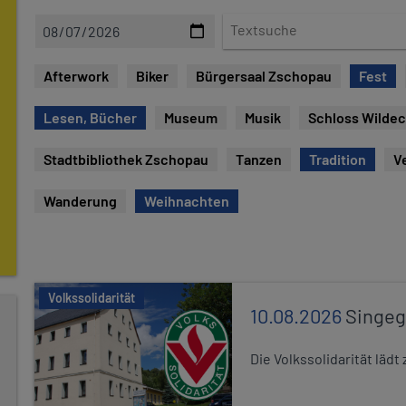
D
T
a
e
t
x
Afterwork
Biker
Bürgersaal Zschopau
Fest
e
t
s
Lesen, Bücher
Museum
Musik
Schloss Wilde
u
c
Stadtbibliothek Zschopau
Tanzen
Tradition
V
h
e
Wanderung
Weihnachten
Volkssolidarität
10.08.2026
Singe
Die Volkssolidarität lä