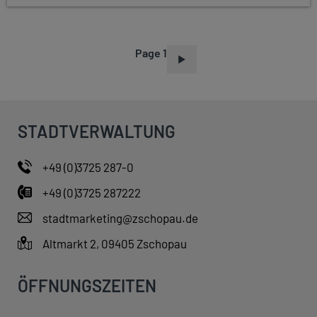
Page 1
P
A
G
I
STADTVERWALTUNG
N
A
+49 (0)3725 287-0
T
+49 (0)3725 287222
I
O
stadtmarketing@zschopau.de
N
Altmarkt 2, 09405 Zschopau
ÖFFNUNGSZEITEN