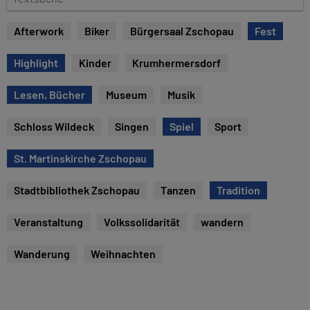
e
e
x
Afterwork
Biker
Bürgersaal Zschopau
Fest
t
s
Highlight
Kinder
Krumhermersdorf
u
c
Lesen, Bücher
Museum
Musik
h
e
Schloss Wildeck
Singen
Spiel
Sport
St. Martinskirche Zschopau
Stadtbibliothek Zschopau
Tanzen
Tradition
Veranstaltung
Volkssolidarität
wandern
Wanderung
Weihnachten