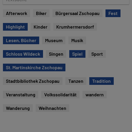
e
e
x
Afterwork
Biker
Bürgersaal Zschopau
Fest
t
s
Highlight
Kinder
Krumhermersdorf
u
c
Lesen, Bücher
Museum
Musik
h
e
Schloss Wildeck
Singen
Spiel
Sport
St. Martinskirche Zschopau
Stadtbibliothek Zschopau
Tanzen
Tradition
Veranstaltung
Volkssolidarität
wandern
Wanderung
Weihnachten