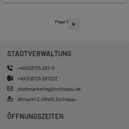
Page 1
P
A
G
I
STADTVERWALTUNG
N
A
+49 (0)3725 287-0
T
+49 (0)3725 287222
I
O
stadtmarketing@zschopau.de
N
Altmarkt 2, 09405 Zschopau
ÖFFNUNGSZEITEN