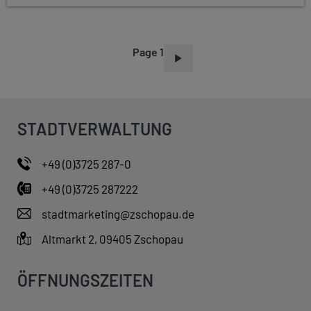
Page 1
P
A
G
I
STADTVERWALTUNG
N
A
+49 (0)3725 287-0
T
+49 (0)3725 287222
I
O
stadtmarketing@zschopau.de
N
Altmarkt 2, 09405 Zschopau
ÖFFNUNGSZEITEN