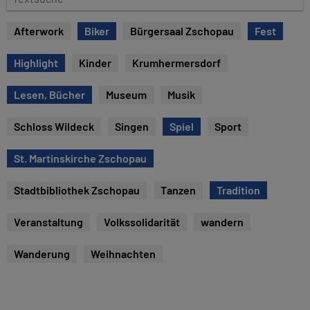
e
e
x
Afterwork
Biker
Bürgersaal Zschopau
Fest
t
s
Highlight
Kinder
Krumhermersdorf
u
c
Lesen, Bücher
Museum
Musik
h
e
Schloss Wildeck
Singen
Spiel
Sport
St. Martinskirche Zschopau
Stadtbibliothek Zschopau
Tanzen
Tradition
Veranstaltung
Volkssolidarität
wandern
Wanderung
Weihnachten