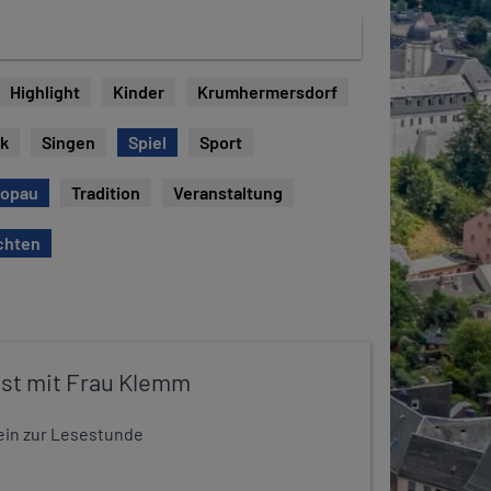
Highlight
Kinder
Krumhermersdorf
ck
Singen
Spiel
Sport
hopau
Tradition
Veranstaltung
chten
st mit Frau Klemm
t ein zur Lesestunde