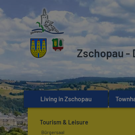
Zschopau - 
Living in Zschopau
Townhal
Tourism & Leisure
Bürgersaal