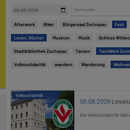
D
T
a
e
t
x
Afterwork
Biker
Bürgersaal Zschopau
Fest
e
t
s
Lesen, Bücher
Museum
Musik
Schloss Wilde
u
c
Stadtbibliothek Zschopau
Tanzen
TanzWerk Zsc
h
e
Volkssolidarität
wandern
Wanderung
Weihna
Volkssolidarität
05.08.2026
Leselu
Die Volkssolidarität läd