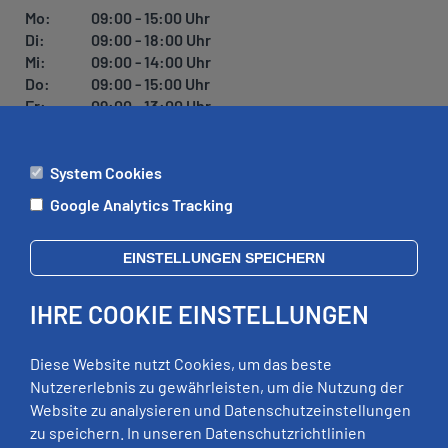
Mo:
09:00 - 15:00 Uhr
Di:
09:00 - 18:00 Uhr
Mi:
09:00 - 14:00 Uhr
Do:
09:00 - 15:00 Uhr
Fr:
09:00 - 13:00 Uhr
System Cookies
ÄMTER
Google Analytics Tracking
Mo:
09:00 - 12:00 Uhr
Di:
09:00 - 12:00 Uhr, 13:00 - 18:00 Uhr
EINSTELLUNGEN SPEICHERN
Mi:
geschlossen
Do:
09:00 - 12:00 Uhr, 13:00 - 15:00 Uhr
IHRE COOKIE EINSTELLUNGEN
Fr:
09:00 - 12:00 Uhr
zusätzliche Termine nach Vereinbarung
Diese Website nutzt Cookies, um das beste
Nutzererlebnis zu gewährleisten, um die Nutzung der
Website zu analysieren und Datenschutzeinstellungen
RECHTLICHES
zu speichern. In unseren Datenschutzrichtlinien