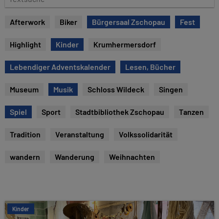
e
e
x
Afterwork
Biker
Bürgersaal Zschopau
Fest
t
s
Highlight
Kinder
Krumhermersdorf
u
c
Lebendiger Adventskalender
Lesen, Bücher
h
e
Museum
Musik
Schloss Wildeck
Singen
Spiel
Sport
Stadtbibliothek Zschopau
Tanzen
Tradition
Veranstaltung
Volkssolidarität
wandern
Wanderung
Weihnachten
Kinder