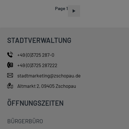
Page 1
P
A
G
I
STADTVERWALTUNG
N
A
+49 (0)3725 287-0
T
+49 (0)3725 287222
I
O
stadtmarketing@zschopau.de
N
Altmarkt 2, 09405 Zschopau
ÖFFNUNGSZEITEN
BÜRGERBÜRO