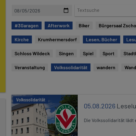
D
T
a
e
t
x
#3Garagen
Afterwork
Biker
Bürgersaal Zsch
e
t
s
Kirche
Krumhermersdorf
Lesen, Bücher
Les
u
c
Schloss Wildeck
Singen
Spiel
Sport
Stadt
h
e
Veranstaltung
Volkssolidarität
wandern
Wand
Volkssolidarität
05.08.2026
Leselu
Die Volkssolidarität läd