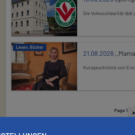
Die Volkssolidarität lä
Lesen, Bücher
21.08.2026
,,Mama
Kurzgeschichte von Eric
Page 1
P
A
G