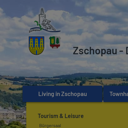
Zschopau - 
Living in Zschopau
Townhal
Tourism & Leisure
Bürgersaal