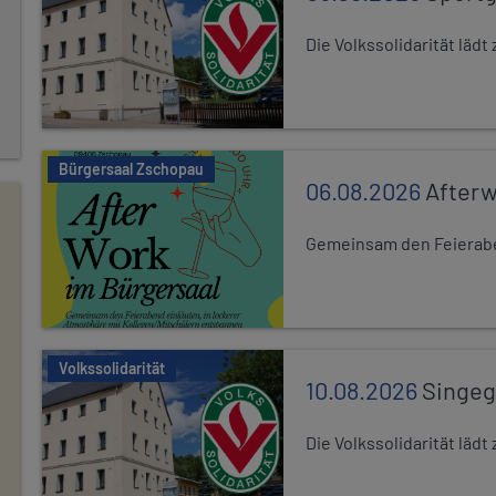
Die Volkssolidarität lä
Bürgersaal Zschopau
06.08.2026
After
Gemeinsam den Feierabe
Volkssolidarität
10.08.2026
Singe
Die Volkssolidarität lä