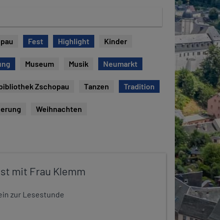
opau
Fest
Highlight
Kinder
ung
Museum
Musik
Neumarkt
bibliothek Zschopau
Tanzen
Tradition
erung
Weihnachten
st mit Frau Klemm
t ein zur Lesestunde