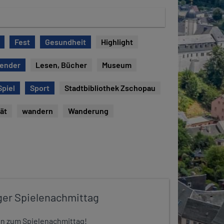
Fest
Gesundheit
Highlight
lender
Lesen, Bücher
Museum
Spiel
Sport
Stadtbibliothek Zschopau
tät
wandern
Wanderung
ger Spielenachmittag
 ein zum Spielenachmittag!