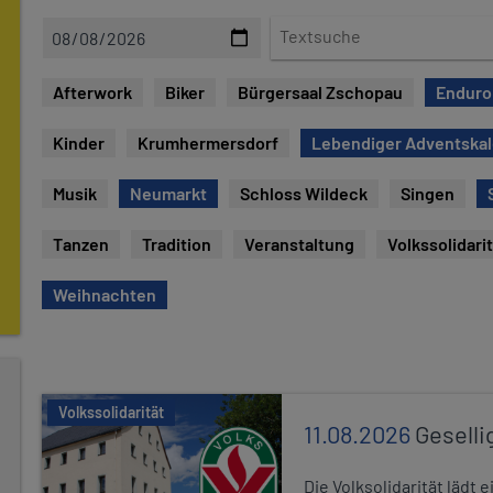
D
T
a
e
t
x
Afterwork
Biker
Bürgersaal Zschopau
Enduro
e
t
s
Kinder
Krumhermersdorf
Lebendiger Adventska
u
c
Musik
Neumarkt
Schloss Wildeck
Singen
h
e
Tanzen
Tradition
Veranstaltung
Volkssolidari
Weihnachten
Volkssolidarität
11.08.2026
Geselli
Die Volksolidarität lädt