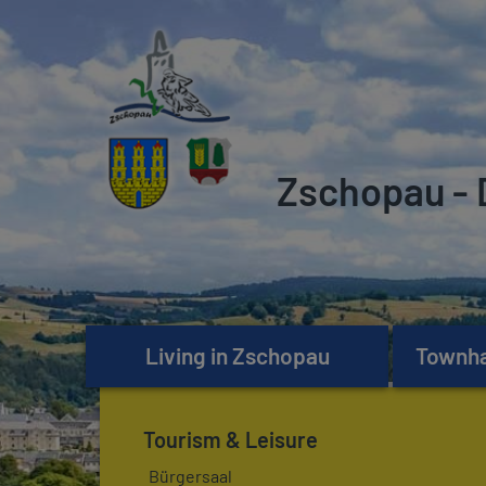
Zschopau - 
Living in Zschopau
Townhal
Tourism & Leisure
Bürgersaal