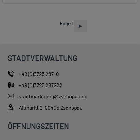
Page 1
P
A
G
I
STADTVERWALTUNG
N
A
+49 (0)3725 287-0
T
+49 (0)3725 287222
I
O
stadtmarketing@zschopau.de
N
Altmarkt 2, 09405 Zschopau
ÖFFNUNGSZEITEN