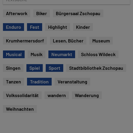
e
e
x
Afterwork
Biker
Bürgersaal Zschopau
t
s
Enduro
Fest
Highlight
Kinder
u
c
Krumhermersdorf
Lesen, Bücher
Museum
h
e
Musical
Musik
Neumarkt
Schloss Wildeck
Singen
Spiel
Sport
Stadtbibliothek Zschopau
Tanzen
Tradition
Veranstaltung
Volkssolidarität
wandern
Wanderung
Weihnachten