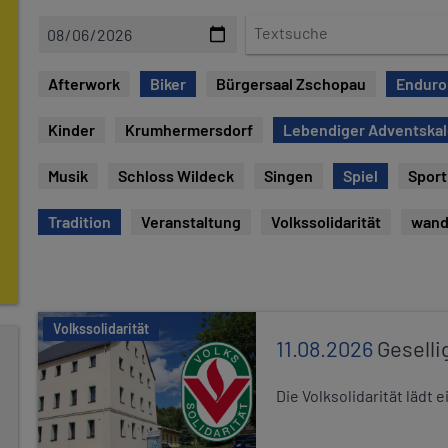
D
T
a
e
t
x
Afterwork
Biker
Bürgersaal Zschopau
Enduro
e
t
s
Kinder
Krumhermersdorf
Lebendiger Adventska
u
c
Musik
Schloss Wildeck
Singen
Spiel
Sport
h
e
Tradition
Veranstaltung
Volkssolidarität
wand
Volkssolidarität
11.08.2026
Geselli
Die Volksolidarität lädt