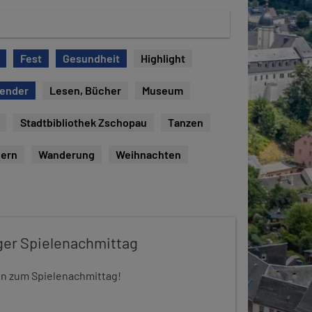
Fest
Gesundheit
Highlight
lender
Lesen, Bücher
Museum
Stadtbibliothek Zschopau
Tanzen
ern
Wanderung
Weihnachten
ger Spielenachmittag
 ein zum Spielenachmittag!