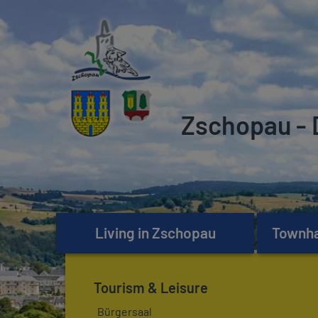
Zschopau - 
Living in Zschopau
Townhal
Tourism & Leisure
Bürgersaal