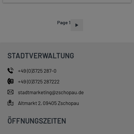
Page 1
P
A
G
I
STADTVERWALTUNG
N
A
+49 (0)3725 287-0
T
+49 (0)3725 287222
I
O
stadtmarketing@zschopau.de
N
Altmarkt 2, 09405 Zschopau
ÖFFNUNGSZEITEN