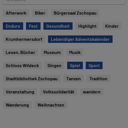
e
e
x
Afterwork
Biker
Bürgersaal Zschopau
t
s
Enduro
Fest
Gesundheit
Highlight
Kinder
u
c
Krumhermersdorf
Lebendiger Adventskalender
h
e
Lesen, Bücher
Museum
Musik
Schloss Wildeck
Singen
Spiel
Sport
Stadtbibliothek Zschopau
Tanzen
Tradition
Veranstaltung
Volkssolidarität
wandern
Wanderung
Weihnachten