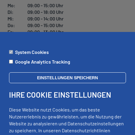
Mo:
09:00 - 15:00 Uhr
Di:
09:00 - 18:00 Uhr
Mi:
09:00 - 14:00 Uhr
Do:
09:00 - 15:00 Uhr
Fr:
09:00 - 13:00 Uhr
System Cookies
ÄMTER
Google Analytics Tracking
Mo:
09:00 - 12:00 Uhr
Di:
09:00 - 12:00 Uhr, 13:00 - 18:00 Uhr
EINSTELLUNGEN SPEICHERN
Mi:
geschlossen
Do:
09:00 - 12:00 Uhr, 13:00 - 15:00 Uhr
IHRE COOKIE EINSTELLUNGEN
Fr:
09:00 - 12:00 Uhr
zusätzliche Termine nach Vereinbarung
Diese Website nutzt Cookies, um das beste
Nutzererlebnis zu gewährleisten, um die Nutzung der
Website zu analysieren und Datenschutzeinstellungen
RECHTLICHES
zu speichern. In unseren Datenschutzrichtlinien