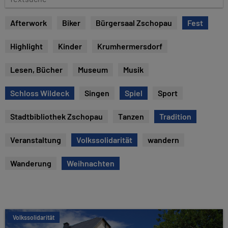
e
e
x
Afterwork
Biker
Bürgersaal Zschopau
Fest
t
s
Highlight
Kinder
Krumhermersdorf
u
c
Lesen, Bücher
Museum
Musik
h
e
Schloss Wildeck
Singen
Spiel
Sport
Stadtbibliothek Zschopau
Tanzen
Tradition
Veranstaltung
Volkssolidarität
wandern
Wanderung
Weihnachten
Volkssolidarität