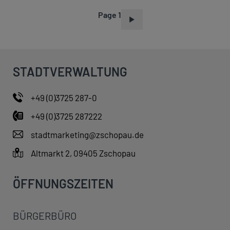
Page 1
P
A
G
I
STADTVERWALTUNG
N
A
+49 (0)3725 287-0
T
+49 (0)3725 287222
I
O
stadtmarketing@zschopau.de
N
Altmarkt 2, 09405 Zschopau
ÖFFNUNGSZEITEN
BÜRGERBÜRO