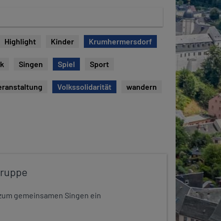
Highlight
Kinder
Krumhermersdorf
ck
Singen
Spiel
Sport
eranstaltung
Volkssolidarität
wandern
gruppe
dt zum gemeinsamen Singen ein