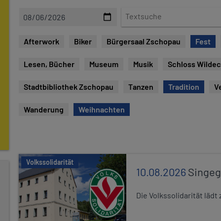
D
T
a
e
t
x
Afterwork
Biker
Bürgersaal Zschopau
Fest
e
t
s
Lesen, Bücher
Museum
Musik
Schloss Wilde
u
c
Stadtbibliothek Zschopau
Tanzen
Tradition
V
h
e
Wanderung
Weihnachten
Volkssolidarität
10.08.2026
Singe
Die Volkssolidarität lä