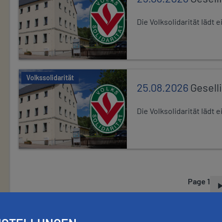
Die Volksolidarität lädt
Volkssolidarität
25.08.2026
Gesell
Die Volksolidarität lädt
Page 1
P
A
G