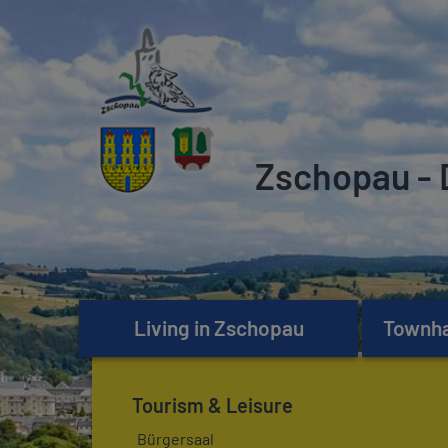
Zschopau - 
Living in Zschopau
Townhal
Tourism & Leisure
Bürgersaal