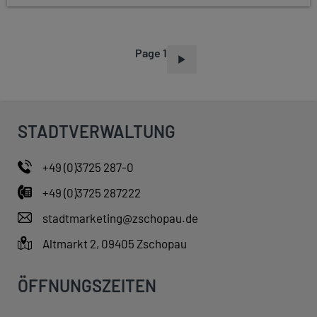
Page 1
P
A
G
I
STADTVERWALTUNG
N
A
+49 (0)3725 287-0
T
+49 (0)3725 287222
I
O
stadtmarketing@zschopau.de
N
Altmarkt 2, 09405 Zschopau
ÖFFNUNGSZEITEN