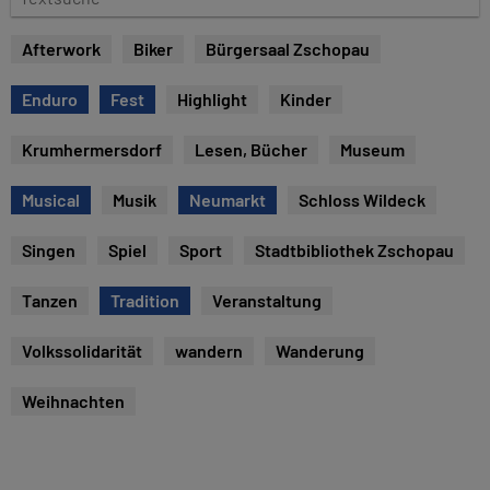
e
e
x
Afterwork
Biker
Bürgersaal Zschopau
t
s
Enduro
Fest
Highlight
Kinder
u
c
Krumhermersdorf
Lesen, Bücher
Museum
h
e
Musical
Musik
Neumarkt
Schloss Wildeck
Singen
Spiel
Sport
Stadtbibliothek Zschopau
Tanzen
Tradition
Veranstaltung
Volkssolidarität
wandern
Wanderung
Weihnachten