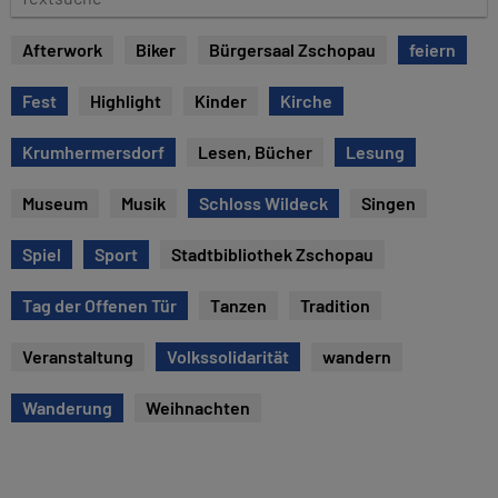
e
e
x
Afterwork
Biker
Bürgersaal Zschopau
feiern
t
s
Fest
Highlight
Kinder
Kirche
u
c
Krumhermersdorf
Lesen, Bücher
Lesung
h
e
Museum
Musik
Schloss Wildeck
Singen
Spiel
Sport
Stadtbibliothek Zschopau
Tag der Offenen Tür
Tanzen
Tradition
Veranstaltung
Volkssolidarität
wandern
Wanderung
Weihnachten