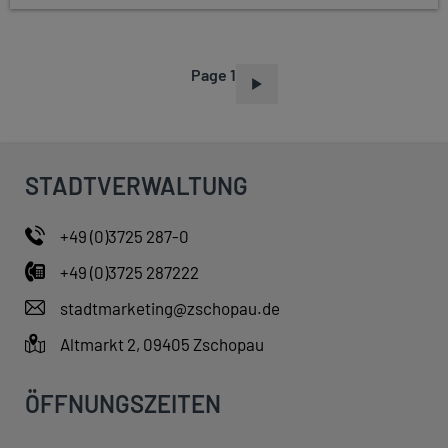
Page 1
P
A
G
I
STADTVERWALTUNG
N
A
+49 (0)3725 287-0
T
+49 (0)3725 287222
I
O
stadtmarketing@zschopau.de
N
Altmarkt 2, 09405 Zschopau
ÖFFNUNGSZEITEN