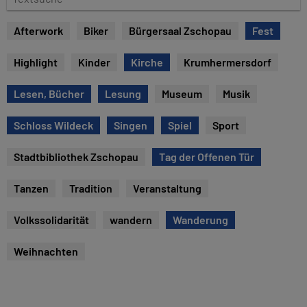
e
e
x
Afterwork
Biker
Bürgersaal Zschopau
Fest
t
s
Highlight
Kinder
Kirche
Krumhermersdorf
u
c
Lesen, Bücher
Lesung
Museum
Musik
h
e
Schloss Wildeck
Singen
Spiel
Sport
Stadtbibliothek Zschopau
Tag der Offenen Tür
Tanzen
Tradition
Veranstaltung
Volkssolidarität
wandern
Wanderung
Weihnachten