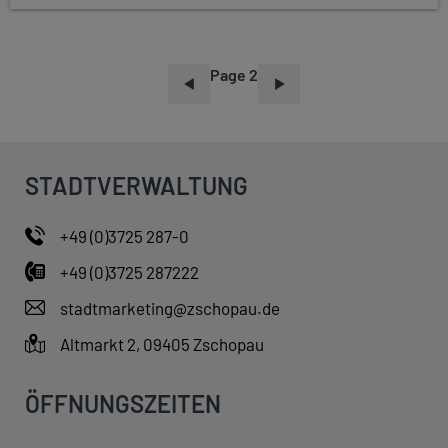
Page 2
P
A
G
I
STADTVERWALTUNG
N
A
+49 (0)3725 287-0
T
+49 (0)3725 287222
I
O
stadtmarketing@zschopau.de
N
Altmarkt 2, 09405 Zschopau
ÖFFNUNGSZEITEN