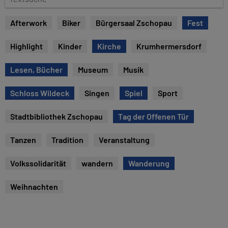
e
e
x
Afterwork
Biker
Bürgersaal Zschopau
Fest
t
s
Highlight
Kinder
Kirche
Krumhermersdorf
u
c
Lesen, Bücher
Museum
Musik
h
e
Schloss Wildeck
Singen
Spiel
Sport
Stadtbibliothek Zschopau
Tag der Offenen Tür
Tanzen
Tradition
Veranstaltung
Volkssolidarität
wandern
Wanderung
Weihnachten