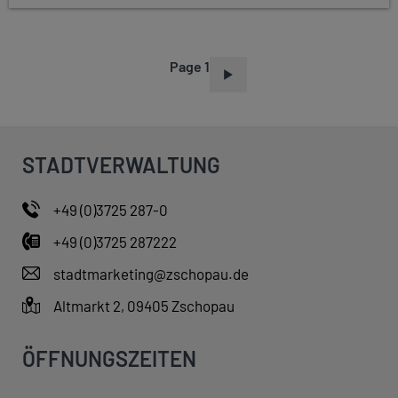
Page 1
P
A
G
I
STADTVERWALTUNG
N
A
+49 (0)3725 287-0
T
+49 (0)3725 287222
I
O
stadtmarketing@zschopau.de
N
Altmarkt 2, 09405 Zschopau
ÖFFNUNGSZEITEN