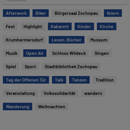
e
e
x
Afterwork
Biker
Bürgersaal Zschopau
feiern
t
s
Fest
Highlight
Kabarett
Kinder
Kirche
u
c
Krumhermersdorf
Lesen, Bücher
Museum
h
e
Musik
Open Air
Schloss Wildeck
Singen
Spiel
Sport
Stadtbibliothek Zschopau
Tag der Offenen Tür
Talk
Tanzen
Tradition
Veranstaltung
Volkssolidarität
wandern
Wanderung
Weihnachten