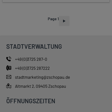
Page 1
P
A
G
I
STADTVERWALTUNG
N
A
+49 (0)3725 287-0
T
+49 (0)3725 287222
I
O
stadtmarketing@zschopau.de
N
Altmarkt 2, 09405 Zschopau
ÖFFNUNGSZEITEN