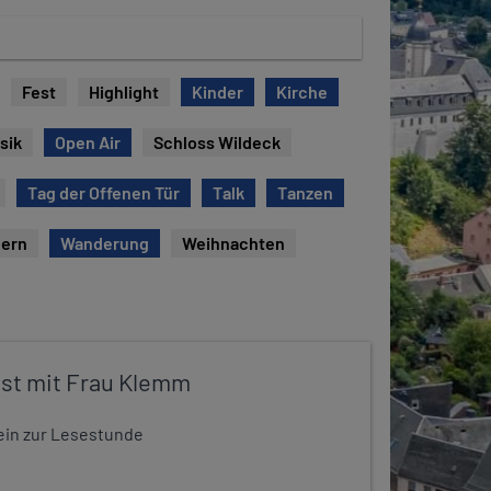
Fest
Highlight
Kinder
Kirche
sik
Open Air
Schloss Wildeck
Tag der Offenen Tür
Talk
Tanzen
ern
Wanderung
Weihnachten
st mit Frau Klemm
t ein zur Lesestunde