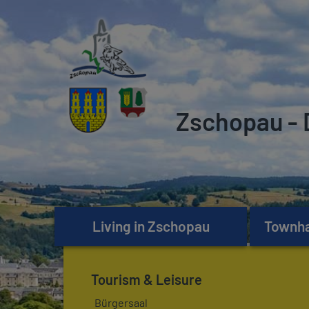
Zschopau - 
Living in Zschopau
Townhal
Tourism & Leisure
Bürgersaal