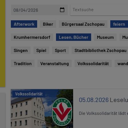
D
T
a
e
t
x
Afterwork
Biker
Bürgersaal Zschopau
feiern
e
t
s
Krumhermersdorf
Lesen, Bücher
Museum
Mu
u
c
Singen
Spiel
Sport
Stadtbibliothek Zschopau
h
e
Tradition
Veranstaltung
Volkssolidarität
wand
Volkssolidarität
05.08.2026
Leselu
Die Volkssolidarität läd