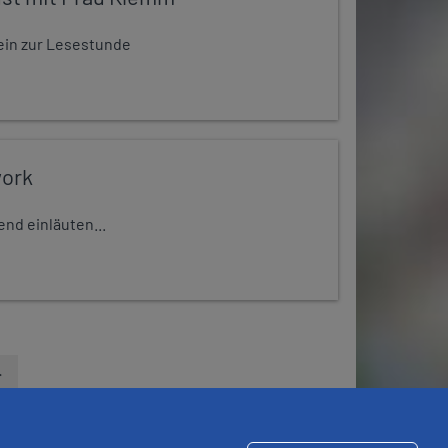
t ein zur Lesestunde
work
nd einläuten...