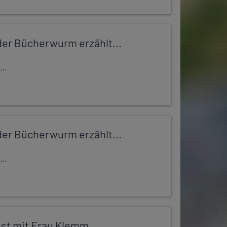
er Bücherwurm erzählt...
..
er Bücherwurm erzählt...
..
st mit Frau Klemm