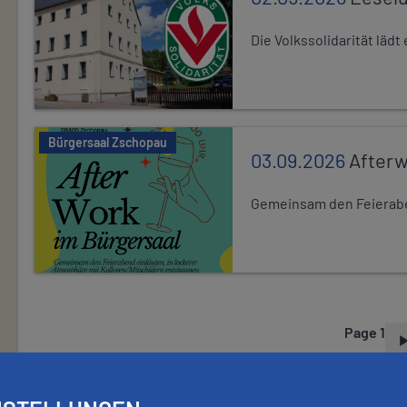
Die Volkssolidarität läd
Bürgersaal Zschopau
03.09.2026
After
Gemeinsam den Feierabe
Page 1
P
A
G