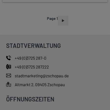
Page 1
P
A
G
I
STADTVERWALTUNG
N
A
+49 (0)3725 287-0
T
+49 (0)3725 287222
I
O
stadtmarketing@zschopau.de
N
Altmarkt 2, 09405 Zschopau
ÖFFNUNGSZEITEN