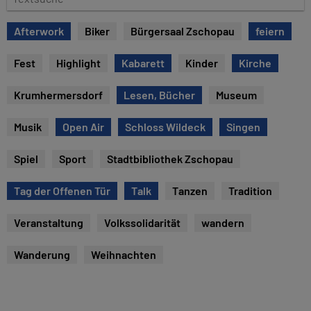
e
e
x
Afterwork
Biker
Bürgersaal Zschopau
feiern
t
s
Fest
Highlight
Kabarett
Kinder
Kirche
u
c
Krumhermersdorf
Lesen, Bücher
Museum
h
e
Musik
Open Air
Schloss Wildeck
Singen
Spiel
Sport
Stadtbibliothek Zschopau
Tag der Offenen Tür
Talk
Tanzen
Tradition
Veranstaltung
Volkssolidarität
wandern
Wanderung
Weihnachten