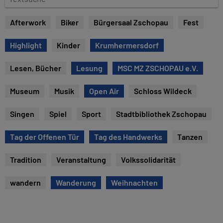
e
e
x
Afterwork
Biker
Bürgersaal Zschopau
Fest
t
s
Highlight
Kinder
Krumhermersdorf
u
c
Lesen, Bücher
Lesung
MSC MZ ZSCHOPAU e.V.
h
e
Museum
Musik
Open Air
Schloss Wildeck
Singen
Spiel
Sport
Stadtbibliothek Zschopau
Tag der Offenen Tür
Tag des Handwerks
Tanzen
Tradition
Veranstaltung
Volkssolidarität
wandern
Wanderung
Weihnachten