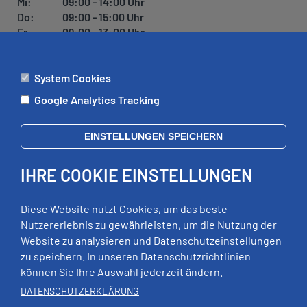
Mi:
09:00 - 14:00 Uhr
Do:
09:00 - 15:00 Uhr
Fr:
09:00 - 13:00 Uhr
System Cookies
ÄMTER
Google Analytics Tracking
Mo:
09:00 - 12:00 Uhr
Di:
09:00 - 12:00 Uhr, 13:00 - 18:00 Uhr
EINSTELLUNGEN SPEICHERN
Mi:
geschlossen
Do:
09:00 - 12:00 Uhr, 13:00 - 15:00 Uhr
IHRE COOKIE EINSTELLUNGEN
Fr:
09:00 - 12:00 Uhr
zusätzliche Termine nach Vereinbarung
Diese Website nutzt Cookies, um das beste
Nutzererlebnis zu gewährleisten, um die Nutzung der
Website zu analysieren und Datenschutzeinstellungen
RECHTLICHES
zu speichern. In unseren Datenschutzrichtlinien
können Sie Ihre Auswahl jederzeit ändern.
Impressum
DATENSCHUTZERKLÄRUNG
Datenschutz