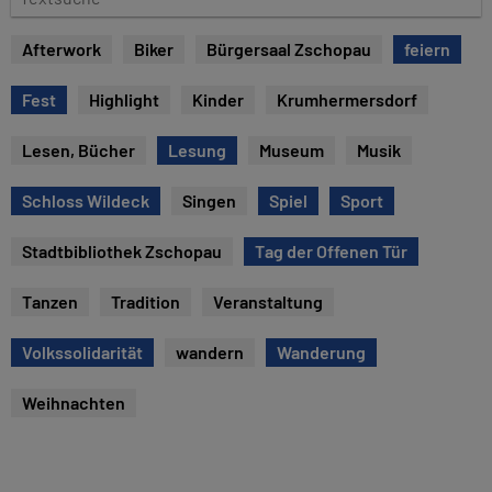
e
e
x
Afterwork
Biker
Bürgersaal Zschopau
feiern
t
s
Fest
Highlight
Kinder
Krumhermersdorf
u
c
Lesen, Bücher
Lesung
Museum
Musik
h
e
Schloss Wildeck
Singen
Spiel
Sport
Stadtbibliothek Zschopau
Tag der Offenen Tür
Tanzen
Tradition
Veranstaltung
Volkssolidarität
wandern
Wanderung
Weihnachten