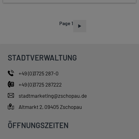
Page 1
P
A
G
I
STADTVERWALTUNG
N
A
+49 (0)3725 287-0
T
+49 (0)3725 287222
I
O
stadtmarketing@zschopau.de
N
Altmarkt 2, 09405 Zschopau
ÖFFNUNGSZEITEN