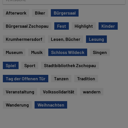
e
e
x
Afterwork
Biker
Bürgersaal
t
s
Bürgersaal Zschopau
Fest
Highlight
Kinder
u
c
Krumhermersdorf
Lesen, Bücher
Lesung
h
e
Museum
Musik
Schloss Wildeck
Singen
Spiel
Sport
Stadtbibliothek Zschopau
Tag der Offenen Tür
Tanzen
Tradition
Veranstaltung
Volkssolidarität
wandern
Wanderung
Weihnachten