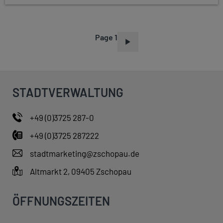
Page 1
P
A
G
I
STADTVERWALTUNG
N
A
+49 (0)3725 287-0
T
+49 (0)3725 287222
I
O
stadtmarketing@zschopau.de
N
Altmarkt 2, 09405 Zschopau
ÖFFNUNGSZEITEN