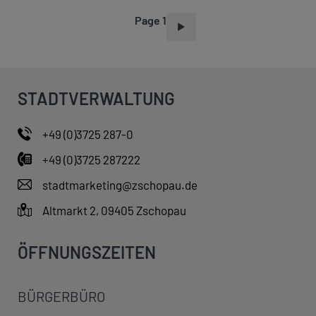
Page 1
P
A
G
I
STADTVERWALTUNG
N
A
+49 (0)3725 287-0
T
+49 (0)3725 287222
I
O
stadtmarketing@zschopau.de
N
Altmarkt 2, 09405 Zschopau
ÖFFNUNGSZEITEN
BÜRGERBÜRO