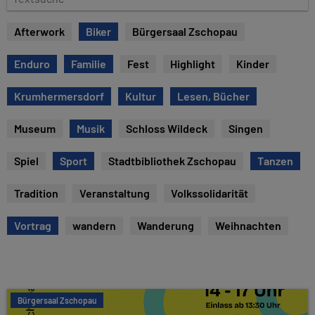
e
e
x
Afterwork
Biker
Bürgersaal Zschopau
t
s
Enduro
Familie
Fest
Highlight
Kinder
u
c
Krumhermersdorf
Kultur
Lesen, Bücher
h
e
Museum
Musik
Schloss Wildeck
Singen
Spiel
Sport
Stadtbibliothek Zschopau
Tanzen
Tradition
Veranstaltung
Volkssolidarität
Vortrag
wandern
Wanderung
Weihnachten
Bürgersaal Zschopau