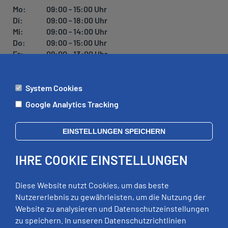
Mo:
09:00 - 15:00 Uhr
Di:
09:00 - 18:00 Uhr
Mi:
09:00 - 14:00 Uhr
Do:
09:00 - 15:00 Uhr
Fr:
09:00 - 13:00 Uhr
System Cookies
ÄMTER
Google Analytics Tracking
Mo:
09:00 - 12:00 Uhr
Di:
09:00 - 12:00 Uhr, 13:00 - 18:00 Uhr
EINSTELLUNGEN SPEICHERN
Mi:
geschlossen
Do:
09:00 - 12:00 Uhr, 13:00 - 15:00 Uhr
IHRE COOKIE EINSTELLUNGEN
Fr:
09:00 - 12:00 Uhr
zusätzliche Termine nach Vereinbarung
Diese Website nutzt Cookies, um das beste
Nutzererlebnis zu gewährleisten, um die Nutzung der
Website zu analysieren und Datenschutzeinstellungen
RECHTLICHES
zu speichern. In unseren Datenschutzrichtlinien