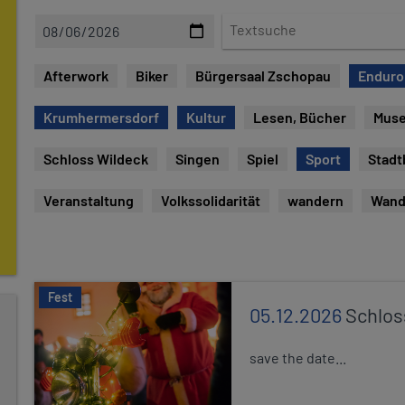
D
T
a
e
t
x
Afterwork
Biker
Bürgersaal Zschopau
Enduro
e
t
s
Krumhermersdorf
Kultur
Lesen, Bücher
Mus
u
c
Schloss Wildeck
Singen
Spiel
Sport
Stadt
h
e
Veranstaltung
Volkssolidarität
wandern
Wand
Fest
05.12.2026
Schlos
save the date...