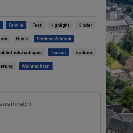
Familie
Fest
Highlight
Kinder
eum
Musik
Schloss Wildeck
bibliothek Zschopau
Tanzen
Tradition
erung
Weihnachten
sweihnacht