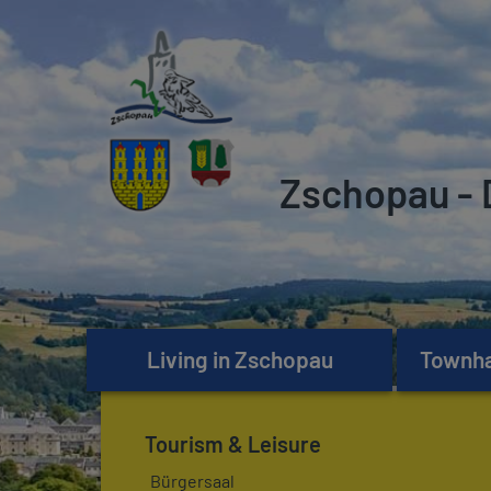
Zschopau - 
Living in Zschopau
Townhal
Tourism & Leisure
Bürgersaal