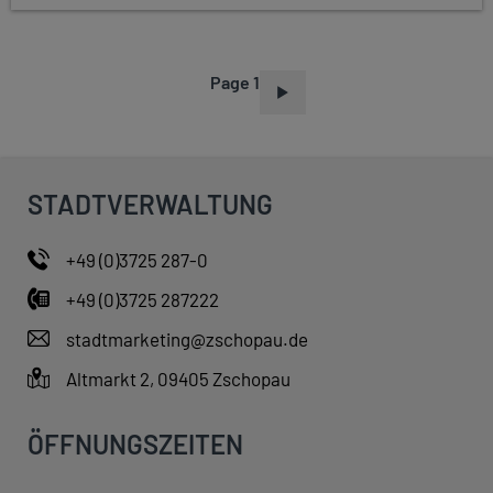
Page 1
P
A
G
I
STADTVERWALTUNG
N
A
+49 (0)3725 287-0
T
+49 (0)3725 287222
I
O
stadtmarketing@zschopau.de
N
Altmarkt 2, 09405 Zschopau
ÖFFNUNGSZEITEN