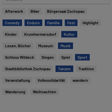
e
e
x
Afterwork
Biker
Bürgersaal Zschopau
t
s
Comedy
Enduro
Familie
Fest
Highlight
u
c
Kinder
Krumhermersdorf
Kultur
h
e
Lesen, Bücher
Museum
Musik
Schloss Wildeck
Singen
Spiel
Sport
Stadtbibliothek Zschopau
Tanzen
Tradition
Veranstaltung
Volkssolidarität
wandern
Wanderung
Weihnachten