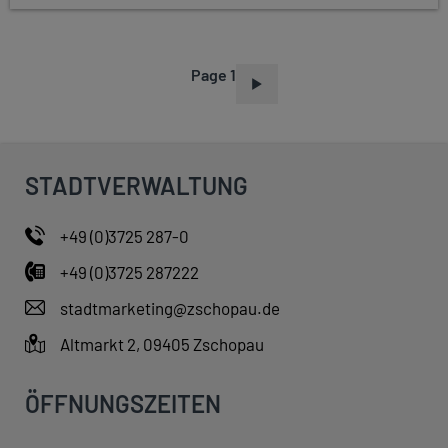
Page 1
P
A
G
I
STADTVERWALTUNG
N
A
+49 (0)3725 287-0
T
+49 (0)3725 287222
I
O
stadtmarketing@zschopau.de
N
Altmarkt 2, 09405 Zschopau
ÖFFNUNGSZEITEN