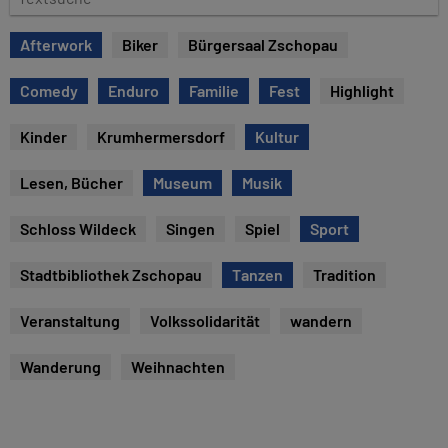
e
e
x
Afterwork
Biker
Bürgersaal Zschopau
t
s
Comedy
Enduro
Familie
Fest
Highlight
u
c
Kinder
Krumhermersdorf
Kultur
h
e
Lesen, Bücher
Museum
Musik
Schloss Wildeck
Singen
Spiel
Sport
Stadtbibliothek Zschopau
Tanzen
Tradition
Veranstaltung
Volkssolidarität
wandern
Wanderung
Weihnachten