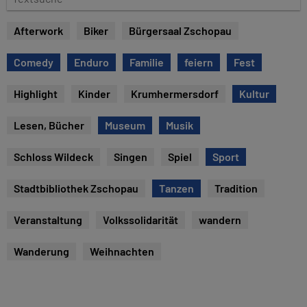
e
e
x
Afterwork
Biker
Bürgersaal Zschopau
t
s
Comedy
Enduro
Familie
feiern
Fest
u
c
Highlight
Kinder
Krumhermersdorf
Kultur
h
e
Lesen, Bücher
Museum
Musik
Schloss Wildeck
Singen
Spiel
Sport
Stadtbibliothek Zschopau
Tanzen
Tradition
Veranstaltung
Volkssolidarität
wandern
Wanderung
Weihnachten