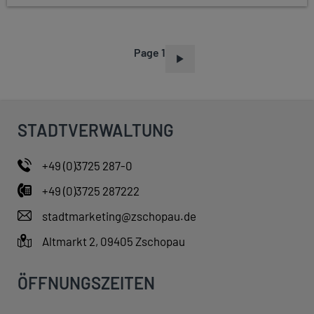
Page 1
P
A
G
I
STADTVERWALTUNG
N
A
+49 (0)3725 287-0
T
+49 (0)3725 287222
I
O
stadtmarketing@zschopau.de
N
Altmarkt 2, 09405 Zschopau
ÖFFNUNGSZEITEN