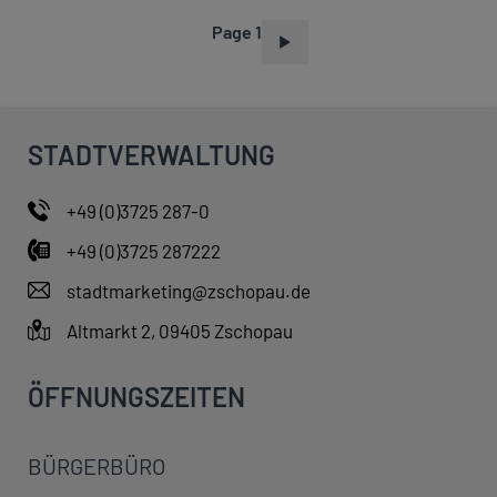
Page 1
P
A
G
I
STADTVERWALTUNG
N
A
+49 (0)3725 287-0
T
+49 (0)3725 287222
I
O
stadtmarketing@zschopau.de
N
Altmarkt 2, 09405 Zschopau
ÖFFNUNGSZEITEN
BÜRGERBÜRO