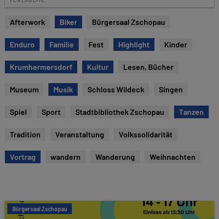
e
e
x
Afterwork
Biker
Bürgersaal Zschopau
t
s
Enduro
Familie
Fest
Highlight
Kinder
u
c
Krumhermersdorf
Kultur
Lesen, Bücher
h
e
Museum
Musik
Schloss Wildeck
Singen
Spiel
Sport
Stadtbibliothek Zschopau
Tanzen
Tradition
Veranstaltung
Volkssolidarität
Vortrag
wandern
Wanderung
Weihnachten
Bürgersaal Zschopau