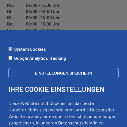
Mo:
09:00 - 15:00 Uhr
Di:
09:00 - 18:00 Uhr
Mi:
09:00 - 14:00 Uhr
Do:
09:00 - 15:00 Uhr
Fr:
09:00 - 13:00 Uhr
System Cookies
ÄMTER
Google Analytics Tracking
Mo:
09:00 - 12:00 Uhr
Di:
09:00 - 12:00 Uhr, 13:00 - 18:00 Uhr
EINSTELLUNGEN SPEICHERN
Mi:
geschlossen
Do:
09:00 - 12:00 Uhr, 13:00 - 15:00 Uhr
IHRE COOKIE EINSTELLUNGEN
Fr:
09:00 - 12:00 Uhr
zusätzliche Termine nach Vereinbarung
Diese Website nutzt Cookies, um das beste
Nutzererlebnis zu gewährleisten, um die Nutzung der
Website zu analysieren und Datenschutzeinstellungen
RECHTLICHES
zu speichern. In unseren Datenschutzrichtlinien