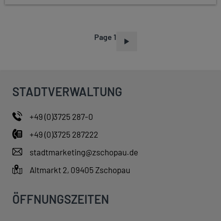
Page 1
P
A
G
I
STADTVERWALTUNG
N
A
+49 (0)3725 287-0
T
+49 (0)3725 287222
I
O
stadtmarketing@zschopau.de
N
Altmarkt 2, 09405 Zschopau
ÖFFNUNGSZEITEN