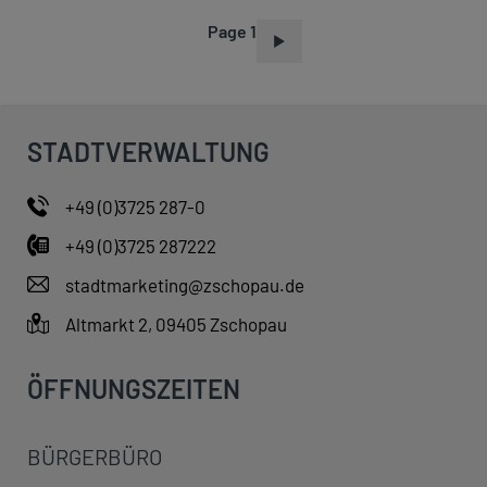
Page 1
P
A
G
I
STADTVERWALTUNG
N
A
+49 (0)3725 287-0
T
+49 (0)3725 287222
I
O
stadtmarketing@zschopau.de
N
Altmarkt 2, 09405 Zschopau
ÖFFNUNGSZEITEN
BÜRGERBÜRO