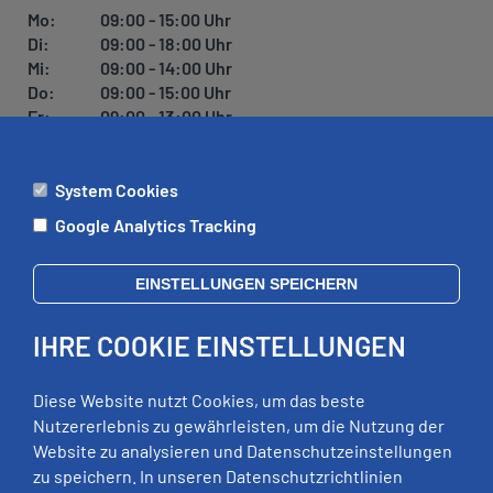
Mo:
09:00 - 15:00 Uhr
Di:
09:00 - 18:00 Uhr
Mi:
09:00 - 14:00 Uhr
Do:
09:00 - 15:00 Uhr
Fr:
09:00 - 13:00 Uhr
System Cookies
ÄMTER
Google Analytics Tracking
Mo:
09:00 - 12:00 Uhr
Di:
09:00 - 12:00 Uhr, 13:00 - 18:00 Uhr
EINSTELLUNGEN SPEICHERN
Mi:
geschlossen
Do:
09:00 - 12:00 Uhr, 13:00 - 15:00 Uhr
IHRE COOKIE EINSTELLUNGEN
Fr:
09:00 - 12:00 Uhr
zusätzliche Termine nach Vereinbarung
Diese Website nutzt Cookies, um das beste
Nutzererlebnis zu gewährleisten, um die Nutzung der
Website zu analysieren und Datenschutzeinstellungen
RECHTLICHES
zu speichern. In unseren Datenschutzrichtlinien