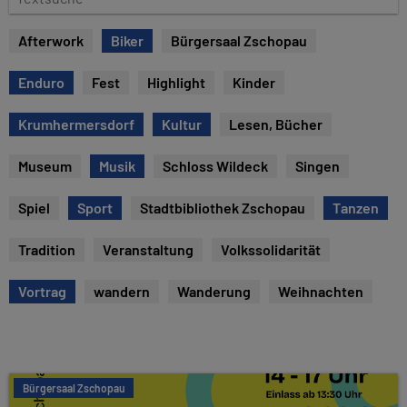
e
e
x
Afterwork
Biker
Bürgersaal Zschopau
t
s
Enduro
Fest
Highlight
Kinder
u
c
Krumhermersdorf
Kultur
Lesen, Bücher
h
e
Museum
Musik
Schloss Wildeck
Singen
Spiel
Sport
Stadtbibliothek Zschopau
Tanzen
Tradition
Veranstaltung
Volkssolidarität
Vortrag
wandern
Wanderung
Weihnachten
Bürgersaal Zschopau