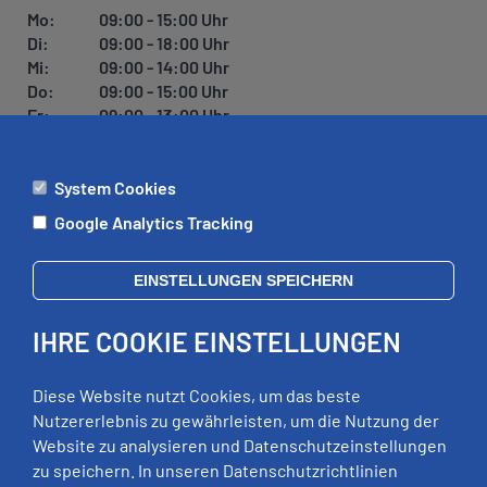
Mo:
09:00 - 15:00 Uhr
Di:
09:00 - 18:00 Uhr
Mi:
09:00 - 14:00 Uhr
Do:
09:00 - 15:00 Uhr
Fr:
09:00 - 13:00 Uhr
System Cookies
ÄMTER
Google Analytics Tracking
Mo:
09:00 - 12:00 Uhr
Di:
09:00 - 12:00 Uhr, 13:00 - 18:00 Uhr
EINSTELLUNGEN SPEICHERN
Mi:
geschlossen
Do:
09:00 - 12:00 Uhr, 13:00 - 15:00 Uhr
IHRE COOKIE EINSTELLUNGEN
Fr:
09:00 - 12:00 Uhr
zusätzliche Termine nach Vereinbarung
Diese Website nutzt Cookies, um das beste
Nutzererlebnis zu gewährleisten, um die Nutzung der
Website zu analysieren und Datenschutzeinstellungen
RECHTLICHES
zu speichern. In unseren Datenschutzrichtlinien