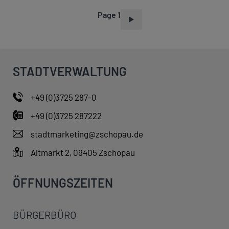
Page 1
P
A
G
I
STADTVERWALTUNG
N
A
+49 (0)3725 287-0
T
+49 (0)3725 287222
I
O
stadtmarketing@zschopau.de
N
Altmarkt 2, 09405 Zschopau
ÖFFNUNGSZEITEN
BÜRGERBÜRO