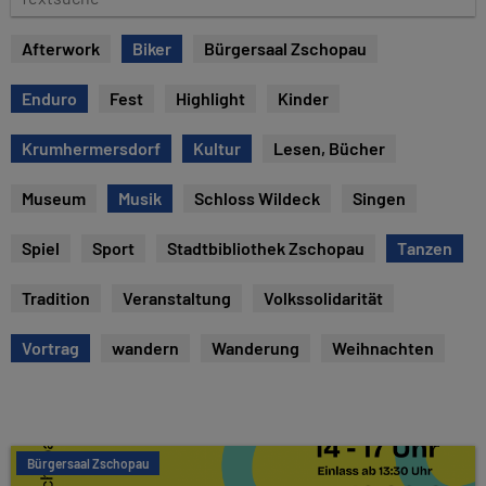
e
e
x
Afterwork
Biker
Bürgersaal Zschopau
t
s
Enduro
Fest
Highlight
Kinder
u
c
Krumhermersdorf
Kultur
Lesen, Bücher
h
e
Museum
Musik
Schloss Wildeck
Singen
Spiel
Sport
Stadtbibliothek Zschopau
Tanzen
Tradition
Veranstaltung
Volkssolidarität
Vortrag
wandern
Wanderung
Weihnachten
Bürgersaal Zschopau