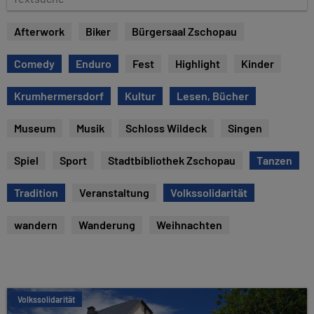
e
e
x
Afterwork
Biker
Bürgersaal Zschopau
t
s
Comedy
Enduro
Fest
Highlight
Kinder
u
c
Krumhermersdorf
Kultur
Lesen, Bücher
h
e
Museum
Musik
Schloss Wildeck
Singen
Spiel
Sport
Stadtbibliothek Zschopau
Tanzen
Tradition
Veranstaltung
Volkssolidarität
wandern
Wanderung
Weihnachten
Volkssolidarität