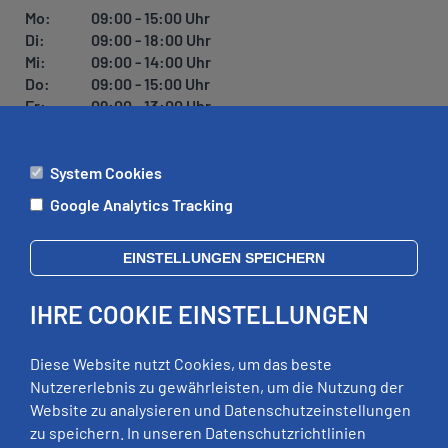
Mo:
09:00 - 15:00 Uhr
Di:
09:00 - 18:00 Uhr
Mi:
09:00 - 14:00 Uhr
Do:
09:00 - 15:00 Uhr
Fr:
09:00 - 13:00 Uhr
System Cookies
ÄMTER
Google Analytics Tracking
Mo:
09:00 - 12:00 Uhr
Di:
09:00 - 12:00 Uhr, 13:00 - 18:00 Uhr
EINSTELLUNGEN SPEICHERN
Mi:
geschlossen
Do:
09:00 - 12:00 Uhr, 13:00 - 15:00 Uhr
IHRE COOKIE EINSTELLUNGEN
Fr:
09:00 - 12:00 Uhr
zusätzliche Termine nach Vereinbarung
Diese Website nutzt Cookies, um das beste
Nutzererlebnis zu gewährleisten, um die Nutzung der
Website zu analysieren und Datenschutzeinstellungen
RECHTLICHES
zu speichern. In unseren Datenschutzrichtlinien