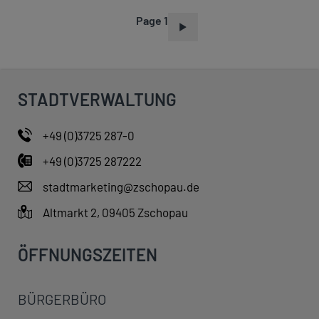
Page 1
P
A
G
I
STADTVERWALTUNG
N
A
+49 (0)3725 287-0
T
+49 (0)3725 287222
I
O
stadtmarketing@zschopau.de
N
Altmarkt 2, 09405 Zschopau
ÖFFNUNGSZEITEN
BÜRGERBÜRO