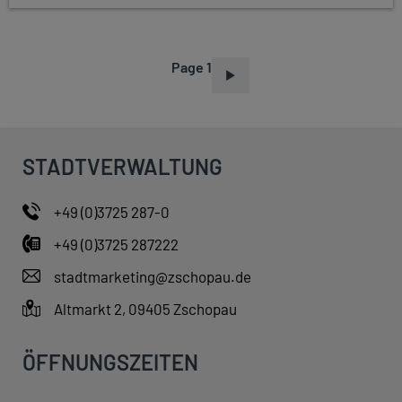
Page 1
P
A
G
I
STADTVERWALTUNG
N
A
+49 (0)3725 287-0
T
+49 (0)3725 287222
I
O
stadtmarketing@zschopau.de
N
Altmarkt 2, 09405 Zschopau
ÖFFNUNGSZEITEN