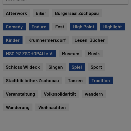
e
e
x
Afterwork
Biker
Bürgersaal Zschopau
t
s
Comedy
Enduro
Fest
High Point
Highlight
u
c
Kinder
Krumhermersdorf
Lesen, Bücher
h
e
MSC MZ ZSCHOPAU e.V.
Museum
Musik
Schloss Wildeck
Singen
Spiel
Sport
Stadtbibliothek Zschopau
Tanzen
Tradition
Veranstaltung
Volkssolidarität
wandern
Wanderung
Weihnachten