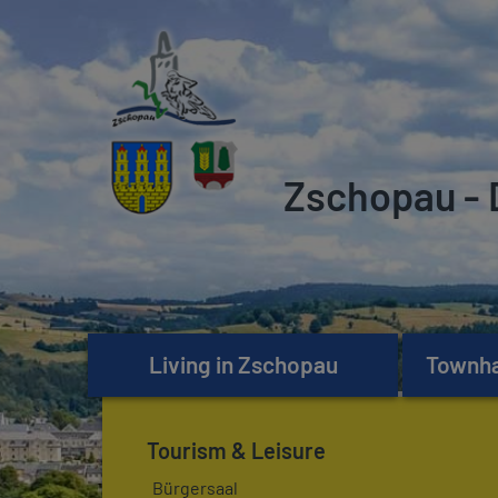
Zschopau - 
Living in Zschopau
Townhal
Tourism & Leisure
Bürgersaal