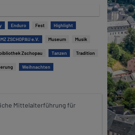
y
Enduro
Fest
Highlight
 MZ ZSCHOPAU e.V.
Museum
Musik
bibliothek Zschopau
Tanzen
Tradition
erung
Weihnachten
iche Mittelalterführung für