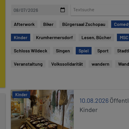
D
T
a
e
t
x
Afterwork
Biker
Bürgersaal Zschopau
Comed
e
t
s
Kinder
Krumhermersdorf
Lesen, Bücher
MSC
u
c
Schloss Wildeck
Singen
Spiel
Sport
Stadt
h
e
Veranstaltung
Volkssolidarität
wandern
Wand
Kinder
10.08.2026
Öffentl
Kinder