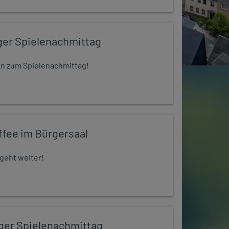
ger Spielenachmittag
 ein zum Spielenachmittag!
ffee im Bürgersaal
 geht weiter!
iger Spielenachmittag