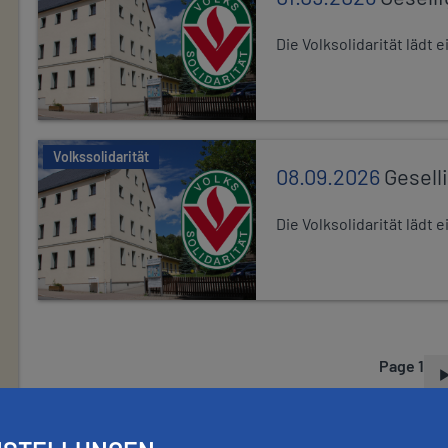
Die Volksolidarität lädt
Volkssolidarität
08.09.2026
Gesell
Die Volksolidarität lädt
Page 1
P
A
G