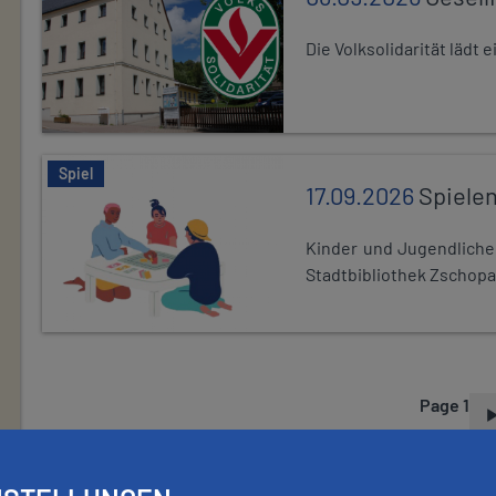
Die Volksolidarität lädt
Spiel
17.09.2026
Spiele
Kinder und Jugendlich
Stadtbibliothek Zschopa
Page 1
P
A
G