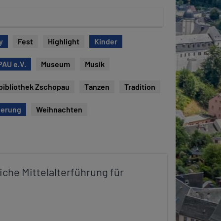
y
Fest
Highlight
Kinder
AU e.V.
Museum
Musik
bibliothek Zschopau
Tanzen
Tradition
erung
Weihnachten
iche Mittelalterführung für