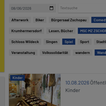
D
T
a
e
t
x
Afterwork
Biker
Bürgersaal Zschopau
Comed
e
t
s
Krumhermersdorf
Lesen, Bücher
MSC MZ ZSCHOP
u
c
Schloss Wildeck
Singen
Spiel
Sport
Stadt
h
e
Veranstaltung
Volkssolidarität
wandern
Wand
Kinder
10.08.2026
Öffentl
Kinder