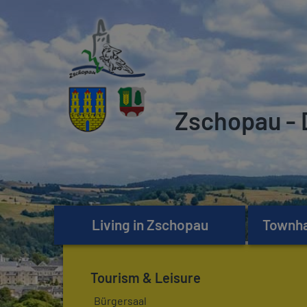
Zschopau - 
Living in Zschopau
Townhal
Tourism & Leisure
Bürgersaal