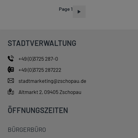
Page 1
P
A
G
I
STADTVERWALTUNG
N
A
+49 (0)3725 287-0
T
+49 (0)3725 287222
I
O
stadtmarketing@zschopau.de
N
Altmarkt 2, 09405 Zschopau
ÖFFNUNGSZEITEN
BÜRGERBÜRO