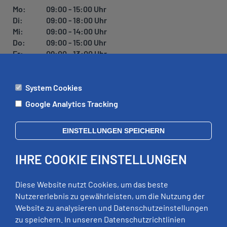
Mo:
09:00 - 15:00 Uhr
Di:
09:00 - 18:00 Uhr
Mi:
09:00 - 14:00 Uhr
Do:
09:00 - 15:00 Uhr
Fr:
09:00 - 13:00 Uhr
System Cookies
ÄMTER
Google Analytics Tracking
Mo:
09:00 - 12:00 Uhr
Di:
09:00 - 12:00 Uhr, 13:00 - 18:00 Uhr
EINSTELLUNGEN SPEICHERN
Mi:
geschlossen
Do:
09:00 - 12:00 Uhr, 13:00 - 15:00 Uhr
IHRE COOKIE EINSTELLUNGEN
Fr:
09:00 - 12:00 Uhr
zusätzliche Termine nach Vereinbarung
Diese Website nutzt Cookies, um das beste
Nutzererlebnis zu gewährleisten, um die Nutzung der
Website zu analysieren und Datenschutzeinstellungen
RECHTLICHES
zu speichern. In unseren Datenschutzrichtlinien