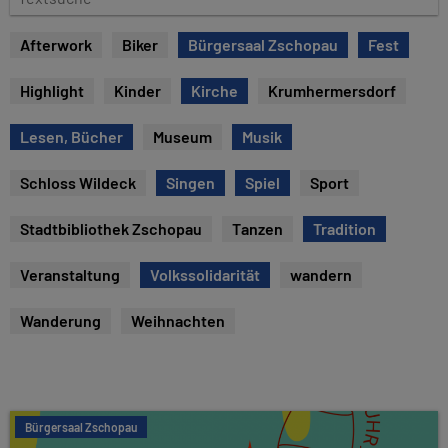
e
e
x
Afterwork
Biker
Bürgersaal Zschopau
Fest
t
s
Highlight
Kinder
Kirche
Krumhermersdorf
u
c
Lesen, Bücher
Museum
Musik
h
e
Schloss Wildeck
Singen
Spiel
Sport
Stadtbibliothek Zschopau
Tanzen
Tradition
Veranstaltung
Volkssolidarität
wandern
Wanderung
Weihnachten
Bürgersaal Zschopau