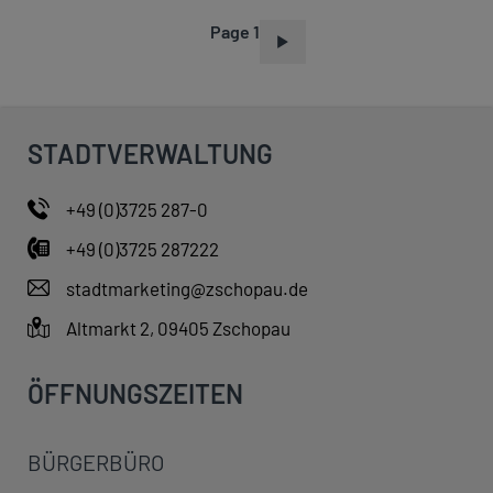
Page 1
P
A
G
I
STADTVERWALTUNG
N
A
+49 (0)3725 287-0
T
+49 (0)3725 287222
I
O
stadtmarketing@zschopau.de
N
Altmarkt 2, 09405 Zschopau
ÖFFNUNGSZEITEN
BÜRGERBÜRO