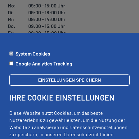
Mo:
09:00 - 15:00 Uhr
Di:
09:00 - 18:00 Uhr
Mi:
09:00 - 14:00 Uhr
Do:
09:00 - 15:00 Uhr
Fr:
09:00 - 13:00 Uhr
System Cookies
ÄMTER
Google Analytics Tracking
Mo:
09:00 - 12:00 Uhr
Di:
09:00 - 12:00 Uhr, 13:00 - 18:00 Uhr
EINSTELLUNGEN SPEICHERN
Mi:
geschlossen
Do:
09:00 - 12:00 Uhr, 13:00 - 15:00 Uhr
IHRE COOKIE EINSTELLUNGEN
Fr:
09:00 - 12:00 Uhr
zusätzliche Termine nach Vereinbarung
Diese Website nutzt Cookies, um das beste
Nutzererlebnis zu gewährleisten, um die Nutzung der
Website zu analysieren und Datenschutzeinstellungen
RECHTLICHES
zu speichern. In unseren Datenschutzrichtlinien