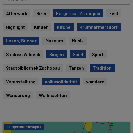
e
e
x
Afterwork
Biker
Bürgersaal Zschopau
Fest
t
s
Highlight
Kinder
Kirche
Krumhermersdorf
u
c
Lesen, Bücher
Museum
Musik
h
e
Schloss Wildeck
Singen
Spiel
Sport
Stadtbibliothek Zschopau
Tanzen
Tradition
Veranstaltung
Volkssolidarität
wandern
Wanderung
Weihnachten
Bürgersaal Zschopau