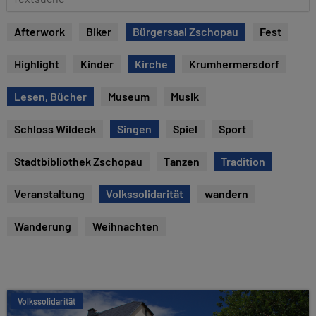
e
e
x
Afterwork
Biker
Bürgersaal Zschopau
Fest
t
s
Highlight
Kinder
Kirche
Krumhermersdorf
u
c
Lesen, Bücher
Museum
Musik
h
e
Schloss Wildeck
Singen
Spiel
Sport
Stadtbibliothek Zschopau
Tanzen
Tradition
Veranstaltung
Volkssolidarität
wandern
Wanderung
Weihnachten
Volkssolidarität