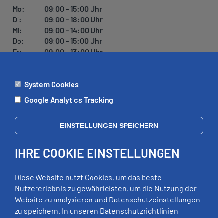
Mo:
09:00 - 15:00 Uhr
Di:
09:00 - 18:00 Uhr
Mi:
09:00 - 14:00 Uhr
Do:
09:00 - 15:00 Uhr
Fr:
09:00 - 13:00 Uhr
System Cookies
ÄMTER
Google Analytics Tracking
Mo:
09:00 - 12:00 Uhr
Di:
09:00 - 12:00 Uhr, 13:00 - 18:00 Uhr
EINSTELLUNGEN SPEICHERN
Mi:
geschlossen
Do:
09:00 - 12:00 Uhr, 13:00 - 15:00 Uhr
IHRE COOKIE EINSTELLUNGEN
Fr:
09:00 - 12:00 Uhr
zusätzliche Termine nach Vereinbarung
Diese Website nutzt Cookies, um das beste
Nutzererlebnis zu gewährleisten, um die Nutzung der
Website zu analysieren und Datenschutzeinstellungen
RECHTLICHES
zu speichern. In unseren Datenschutzrichtlinien