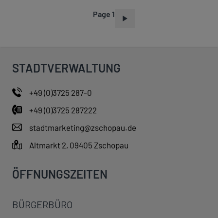
Page 1
P
A
G
I
STADTVERWALTUNG
N
A
+49 (0)3725 287-0
T
+49 (0)3725 287222
I
O
stadtmarketing@zschopau.de
N
Altmarkt 2, 09405 Zschopau
ÖFFNUNGSZEITEN
BÜRGERBÜRO