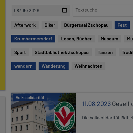
D
T
a
e
t
x
Afterwork
Biker
Bürgersaal Zschopau
Fest
e
t
s
Krumhermersdorf
Lesen, Bücher
Museum
Mu
u
c
Sport
Stadtbibliothek Zschopau
Tanzen
Tradi
h
e
wandern
Wanderung
Weihnachten
Volkssolidarität
11.08.2026
Geselli
Die Volksolidarität lädt