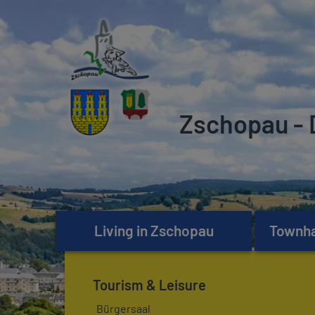
Zschopau - 
Living in Zschopau
Townhal
Tourism & Leisure
Bürgersaal