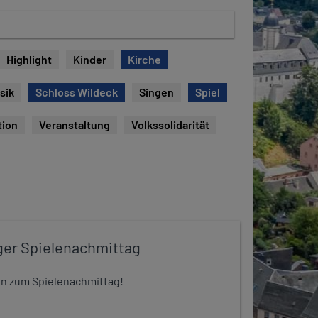
Highlight
Kinder
Kirche
sik
Schloss Wildeck
Singen
Spiel
tion
Veranstaltung
Volkssolidarität
ger Spielenachmittag
 ein zum Spielenachmittag!