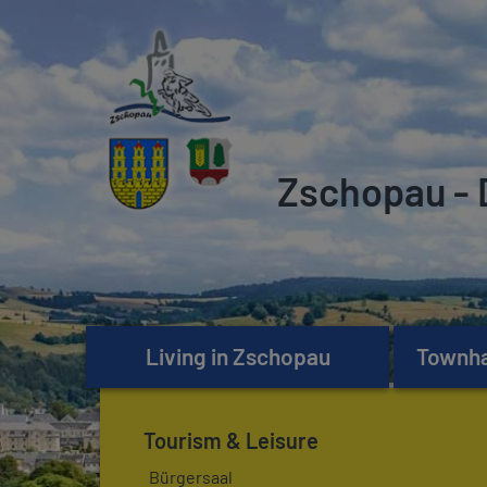
Zschopau - 
Living in Zschopau
Townhal
Tourism & Leisure
Bürgersaal