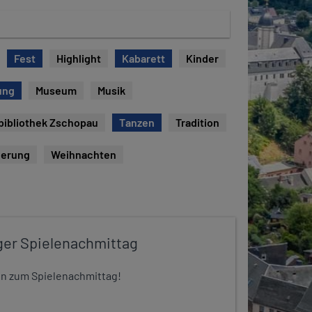
Fest
Highlight
Kabarett
Kinder
ung
Museum
Musik
bibliothek Zschopau
Tanzen
Tradition
erung
Weihnachten
ger Spielenachmittag
 ein zum Spielenachmittag!