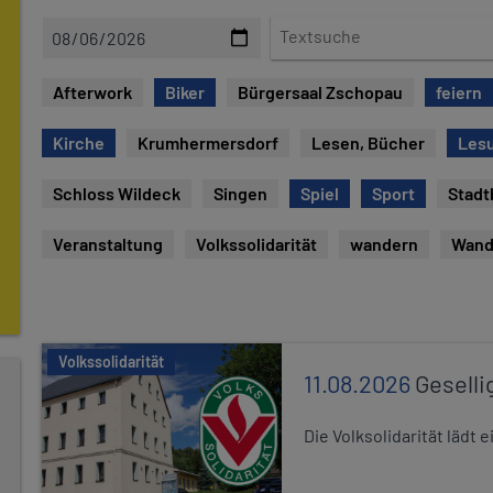
D
T
a
e
t
x
Afterwork
Biker
Bürgersaal Zschopau
feiern
e
t
s
Kirche
Krumhermersdorf
Lesen, Bücher
Les
u
c
Schloss Wildeck
Singen
Spiel
Sport
Stadt
h
e
Veranstaltung
Volkssolidarität
wandern
Wand
Volkssolidarität
11.08.2026
Geselli
Die Volksolidarität lädt