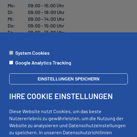
Mo:
09:00 - 15:00 Uhr
Di:
09:00 - 18:00 Uhr
Mi:
09:00 - 14:00 Uhr
Do:
09:00 - 15:00 Uhr
Fr:
09:00 - 13:00 Uhr
System Cookies
ÄMTER
Google Analytics Tracking
Mo:
09:00 - 12:00 Uhr
Di:
09:00 - 12:00 Uhr, 13:00 - 18:00 Uhr
EINSTELLUNGEN SPEICHERN
Mi:
geschlossen
Do:
09:00 - 12:00 Uhr, 13:00 - 15:00 Uhr
IHRE COOKIE EINSTELLUNGEN
Fr:
09:00 - 12:00 Uhr
zusätzliche Termine nach Vereinbarung
Diese Website nutzt Cookies, um das beste
Nutzererlebnis zu gewährleisten, um die Nutzung der
Website zu analysieren und Datenschutzeinstellungen
RECHTLICHES
zu speichern. In unseren Datenschutzrichtlinien