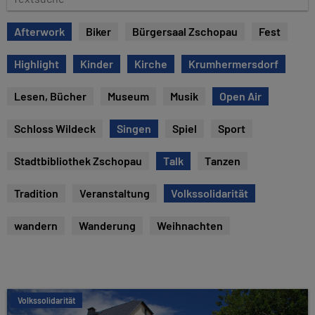
e
e
x
Afterwork
Biker
Bürgersaal Zschopau
Fest
t
s
Highlight
Kinder
Kirche
Krumhermersdorf
u
c
Lesen, Bücher
Museum
Musik
Open Air
h
e
Schloss Wildeck
Singen
Spiel
Sport
Stadtbibliothek Zschopau
Talk
Tanzen
Tradition
Veranstaltung
Volkssolidarität
wandern
Wanderung
Weihnachten
Volkssolidarität