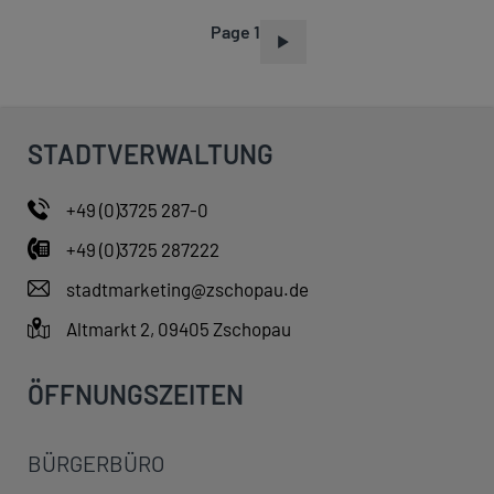
Page 1
P
A
G
I
STADTVERWALTUNG
N
A
+49 (0)3725 287-0
T
+49 (0)3725 287222
I
O
stadtmarketing@zschopau.de
N
Altmarkt 2, 09405 Zschopau
ÖFFNUNGSZEITEN
BÜRGERBÜRO