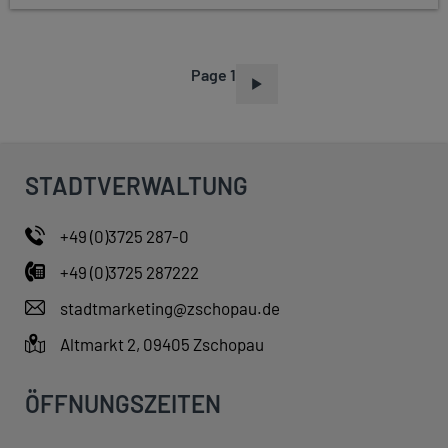
Page 1
P
A
G
I
STADTVERWALTUNG
N
A
+49 (0)3725 287-0
T
+49 (0)3725 287222
I
O
stadtmarketing@zschopau.de
N
Altmarkt 2, 09405 Zschopau
ÖFFNUNGSZEITEN