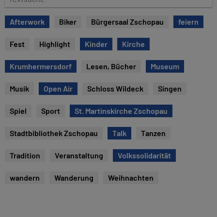
e
e
x
Afterwork
Biker
Bürgersaal Zschopau
feiern
t
s
Fest
Highlight
Kinder
Kirche
u
c
Krumhermersdorf
Lesen, Bücher
Museum
h
e
Musik
Open Air
Schloss Wildeck
Singen
Spiel
Sport
St. Martinskirche Zschopau
Stadtbibliothek Zschopau
Talk
Tanzen
Tradition
Veranstaltung
Volkssolidarität
wandern
Wanderung
Weihnachten