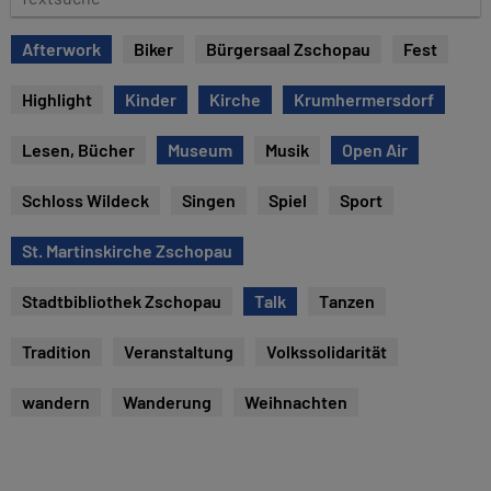
e
e
x
Afterwork
Biker
Bürgersaal Zschopau
Fest
t
s
Highlight
Kinder
Kirche
Krumhermersdorf
u
c
Lesen, Bücher
Museum
Musik
Open Air
h
e
Schloss Wildeck
Singen
Spiel
Sport
St. Martinskirche Zschopau
Stadtbibliothek Zschopau
Talk
Tanzen
Tradition
Veranstaltung
Volkssolidarität
wandern
Wanderung
Weihnachten