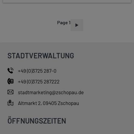
Page 1
P
A
G
I
STADTVERWALTUNG
N
A
+49 (0)3725 287-0
T
+49 (0)3725 287222
I
O
stadtmarketing@zschopau.de
N
Altmarkt 2, 09405 Zschopau
ÖFFNUNGSZEITEN