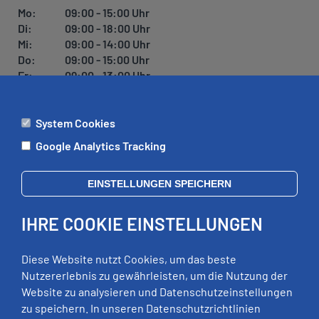
Mo:
09:00 - 15:00 Uhr
Di:
09:00 - 18:00 Uhr
Mi:
09:00 - 14:00 Uhr
Do:
09:00 - 15:00 Uhr
Fr:
09:00 - 13:00 Uhr
System Cookies
ÄMTER
Google Analytics Tracking
Mo:
09:00 - 12:00 Uhr
Di:
09:00 - 12:00 Uhr, 13:00 - 18:00 Uhr
EINSTELLUNGEN SPEICHERN
Mi:
geschlossen
Do:
09:00 - 12:00 Uhr, 13:00 - 15:00 Uhr
IHRE COOKIE EINSTELLUNGEN
Fr:
09:00 - 12:00 Uhr
zusätzliche Termine nach Vereinbarung
Diese Website nutzt Cookies, um das beste
Nutzererlebnis zu gewährleisten, um die Nutzung der
Website zu analysieren und Datenschutzeinstellungen
RECHTLICHES
zu speichern. In unseren Datenschutzrichtlinien