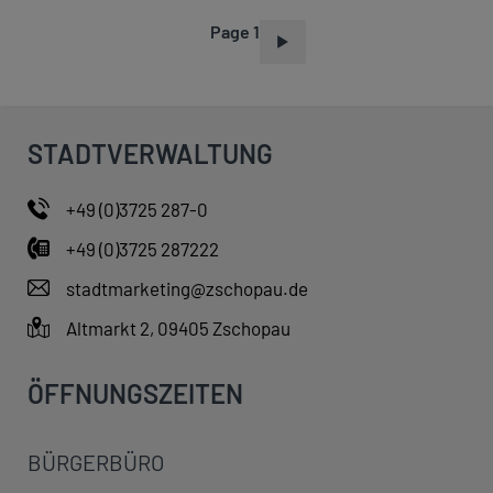
Page 1
P
A
G
I
STADTVERWALTUNG
N
A
+49 (0)3725 287-0
T
+49 (0)3725 287222
I
O
stadtmarketing@zschopau.de
N
Altmarkt 2, 09405 Zschopau
ÖFFNUNGSZEITEN
BÜRGERBÜRO