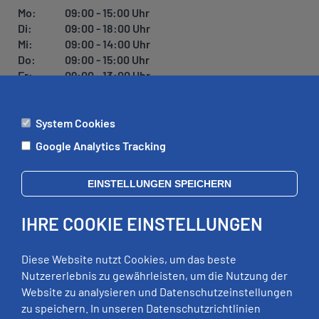
Mo:
09:00 - 15:00 Uhr
Di:
09:00 - 18:00 Uhr
Mi:
09:00 - 14:00 Uhr
Do:
09:00 - 15:00 Uhr
Fr:
09:00 - 13:00 Uhr
System Cookies
ÄMTER
Google Analytics Tracking
Mo:
09:00 - 12:00 Uhr
Di:
09:00 - 12:00 Uhr, 13:00 - 18:00 Uhr
EINSTELLUNGEN SPEICHERN
Mi:
geschlossen
Do:
09:00 - 12:00 Uhr, 13:00 - 15:00 Uhr
IHRE COOKIE EINSTELLUNGEN
Fr:
09:00 - 12:00 Uhr
zusätzliche Termine nach Vereinbarung
Diese Website nutzt Cookies, um das beste
Nutzererlebnis zu gewährleisten, um die Nutzung der
Website zu analysieren und Datenschutzeinstellungen
RECHTLICHES
zu speichern. In unseren Datenschutzrichtlinien