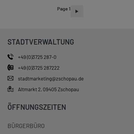
Page 1
P
A
G
I
STADTVERWALTUNG
N
A
+49 (0)3725 287-0
T
+49 (0)3725 287222
I
O
stadtmarketing@zschopau.de
N
Altmarkt 2, 09405 Zschopau
ÖFFNUNGSZEITEN
BÜRGERBÜRO