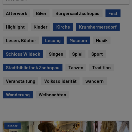
e
e
x
Afterwork
Biker
Bürgersaal Zschopau
Fest
t
s
Highlight
Kinder
Kirche
Krumhermersdorf
u
c
Lesen, Bücher
Lesung
Museum
Musik
h
e
Schloss Wildeck
Singen
Spiel
Sport
Stadtbibliothek Zschopau
Tanzen
Tradition
Veranstaltung
Volkssolidarität
wandern
Wanderung
Weihnachten
Kinder