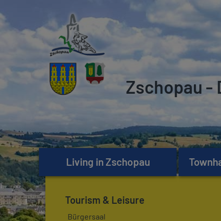
Zschopau - 
Living in Zschopau
Townhal
Tourism & Leisure
Bürgersaal