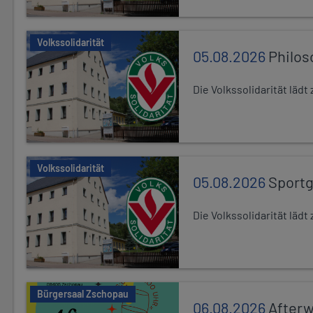
Volkssolidarität
05.08.2026
Philos
Die Volkssolidarität läd
Volkssolidarität
05.08.2026
Sport
Die Volkssolidarität lä
Bürgersaal Zschopau
06.08.2026
After