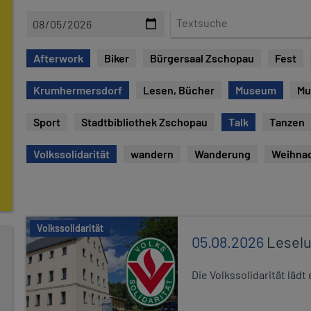
D
T
a
e
t
x
Afterwork
Biker
Bürgersaal Zschopau
Fest
e
t
s
Krumhermersdorf
Lesen, Bücher
Museum
Mu
u
c
Sport
Stadtbibliothek Zschopau
Talk
Tanzen
h
e
Volkssolidarität
wandern
Wanderung
Weihna
Volkssolidarität
05.08.2026
Leselu
Die Volkssolidarität läd