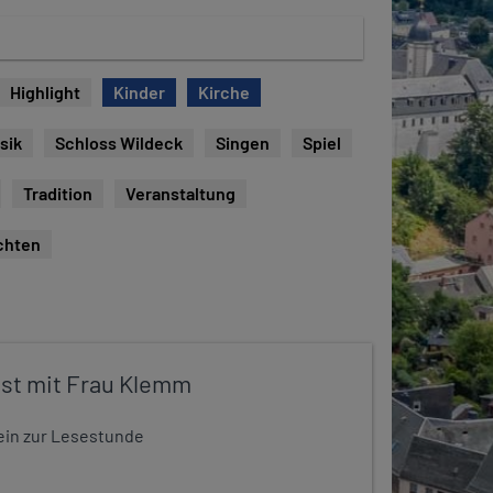
Highlight
Kinder
Kirche
sik
Schloss Wildeck
Singen
Spiel
Tradition
Veranstaltung
chten
st mit Frau Klemm
t ein zur Lesestunde