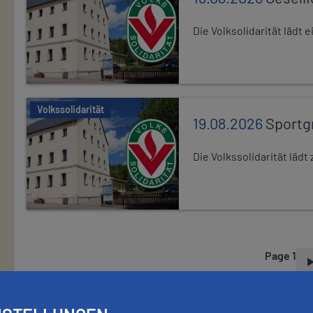
Die Volksolidarität lädt
Volkssolidarität
19.08.2026
Sportg
Die Volkssolidarität lä
Page 1
P
A
G