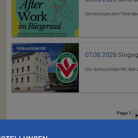
Gemeinsam den Feierabe
Volkssolidarität
07.09.2026
Singe
Die Volkssolidarität lä
Page 1
P
A
G