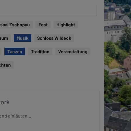
saal Zschopau
Fest
Highlight
eum
Musik
Schloss Wildeck
Tanzen
Tradition
Veranstaltung
chten
work
nd einläuten...