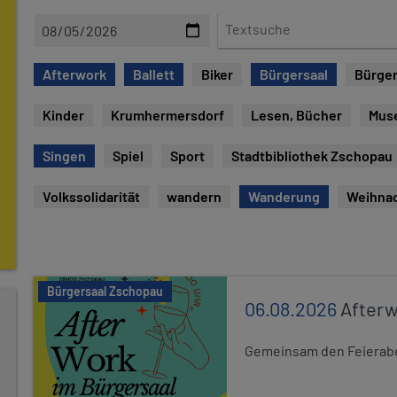
D
T
a
e
t
x
Afterwork
Ballett
Biker
Bürgersaal
Bürger
e
t
s
Kinder
Krumhermersdorf
Lesen, Bücher
Mus
u
c
Singen
Spiel
Sport
Stadtbibliothek Zschopau
h
e
Volkssolidarität
wandern
Wanderung
Weihna
Bürgersaal Zschopau
06.08.2026
After
Gemeinsam den Feierabe