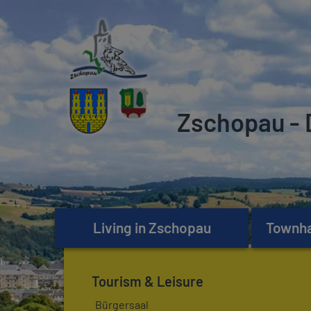
Zschopau - 
Living in Zschopau
Townhal
Tourism & Leisure
Bürgersaal