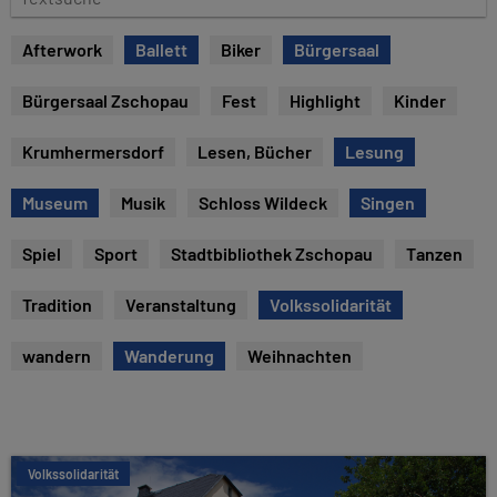
e
e
x
Afterwork
Ballett
Biker
Bürgersaal
t
s
Bürgersaal Zschopau
Fest
Highlight
Kinder
u
c
Krumhermersdorf
Lesen, Bücher
Lesung
h
e
Museum
Musik
Schloss Wildeck
Singen
Spiel
Sport
Stadtbibliothek Zschopau
Tanzen
Tradition
Veranstaltung
Volkssolidarität
wandern
Wanderung
Weihnachten
Volkssolidarität