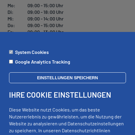
Mo:
09:00 - 15:00 Uhr
Di:
09:00 - 18:00 Uhr
Mi:
09:00 - 14:00 Uhr
Do:
09:00 - 15:00 Uhr
Fr:
09:00 - 13:00 Uhr
System Cookies
ÄMTER
Google Analytics Tracking
Mo:
09:00 - 12:00 Uhr
Di:
09:00 - 12:00 Uhr, 13:00 - 18:00 Uhr
EINSTELLUNGEN SPEICHERN
Mi:
geschlossen
Do:
09:00 - 12:00 Uhr, 13:00 - 15:00 Uhr
IHRE COOKIE EINSTELLUNGEN
Fr:
09:00 - 12:00 Uhr
zusätzliche Termine nach Vereinbarung
Diese Website nutzt Cookies, um das beste
Nutzererlebnis zu gewährleisten, um die Nutzung der
Website zu analysieren und Datenschutzeinstellungen
RECHTLICHES
zu speichern. In unseren Datenschutzrichtlinien