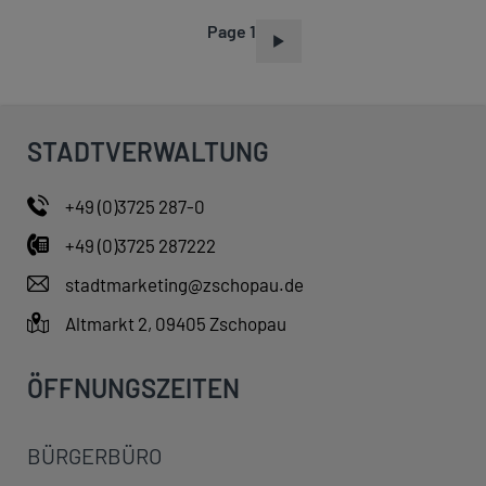
Page 1
P
A
G
I
STADTVERWALTUNG
N
A
+49 (0)3725 287-0
T
+49 (0)3725 287222
I
O
stadtmarketing@zschopau.de
N
Altmarkt 2, 09405 Zschopau
ÖFFNUNGSZEITEN
BÜRGERBÜRO